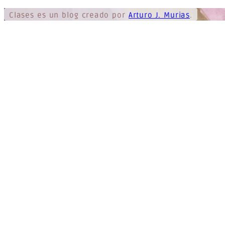
Clases
es un blog creado por
Arturo J. Murias
.